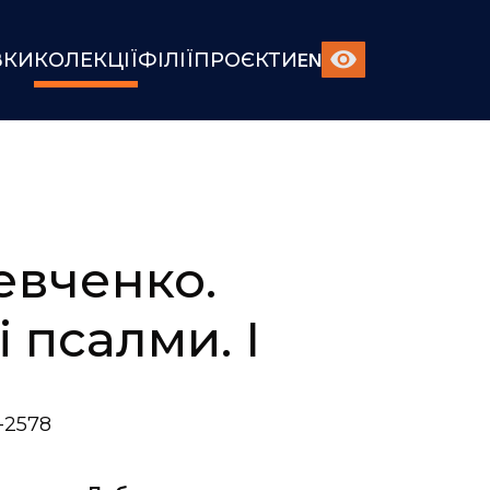
ВКИ
КОЛЕКЦІЇ
ФІЛІЇ
ПРОЄКТИ
EN
евченко.
 псалми. І
-2578