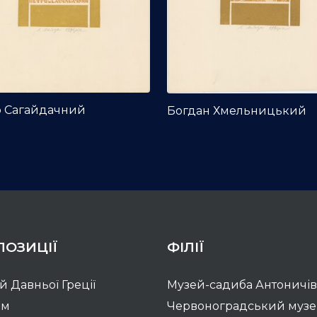
о Сагайдачний
Богдан Хмельницький
ПОЗИЦІЇ
ФІЛІЇ
ій Давньої Греції
Музей-садиба Антоничів
зм
Червоноградський муз