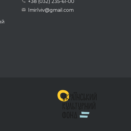
+38 (032) 235-61-00
lmirlviv@gmail.com
ий