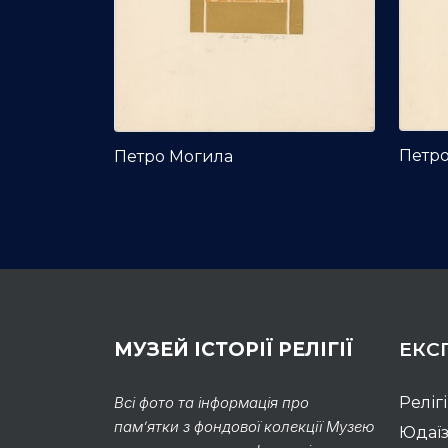
Петр
Петро Могила
МУЗЕЙ ІСТОРІЇ РЕЛІГІЇ
ЕКС
Всі фото та інформація про
Реліг
пам’ятки з фондової колекції Музею
Юдаї