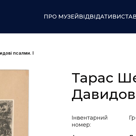
ПРО МУЗЕЙ
ВІДВІДАТИ
ВИСТА
дові псалми. І
Тарас Ш
Давидові
Інвентарний
Гр
номер: