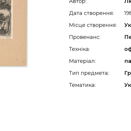
Автор:
Л
Дата створення:
19
Місце створення:
Ук
Провенанс:
П
Техніка:
о
Матеріал:
па
Тип предмета:
Гр
Тематика:
Ук