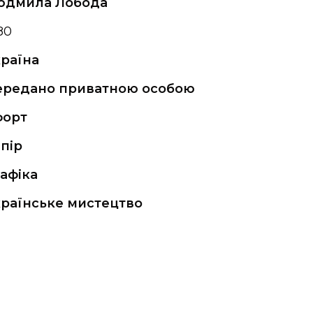
юдмила Лобода
80
раїна
ередано приватною особою
форт
пір
афіка
раїнське мистецтво