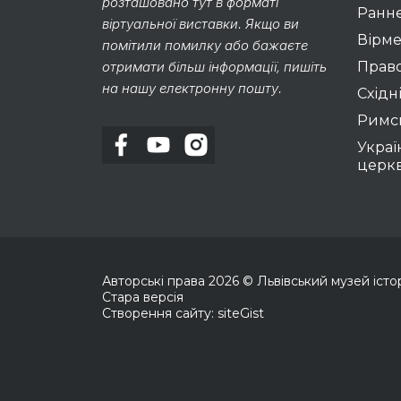
розташовано тут в форматі
Раннє
віртуальної виставки. Якщо ви
Вірме
помітили помилку або бажаєте
отримати більш інформації, пишіть
Право
на нашу електронну пошту.
Східні
Римс
Украї
церк
Авторські права
2026
© Львівський музей історії
Стара версія
Створення сайту: siteGist