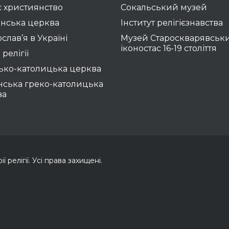
 християнство
Сокальський музей
нська церква
Інститут релігієзнавства
слав’я в Україні
Музей Староскварявськ
іконостас 16-19 cтоліття
 релігії
ько-католицька церква
нська греко-католицька
ва
 релігії. Усі права захищені.