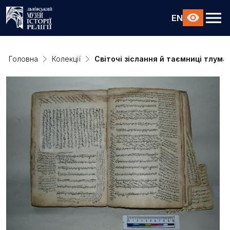
EN
Головна
Колекції
Світочі зіслання й таємниці тлума