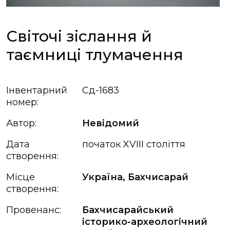
Світочі зіслання й
таємниці тлумачення
Інвентарний
Сд-1683
номер:
Автор:
Невідомий
Дата
початок XVIII століття
створення:
Місце
Україна, Бахчисарай
створення:
Провенанс:
Бахчисарайський
історико-археологічний