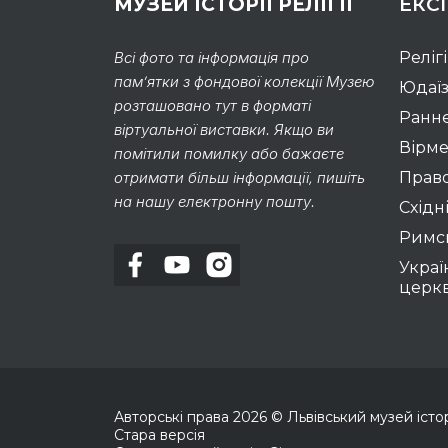
МУЗЕЙ ІСТОРІЇ РЕЛІГІЇ
ЕКС
Всі фото та інформація про
Реліг
пам’ятки з фондової колекції Музею
Юдаї
розташовано тут в форматі
Раннє
віртуальної виставки. Якщо ви
Вірме
помітили помилку або бажаєте
отримати більш інформації, пишіть
Право
на нашу електронну пошту.
Східні
Римс
Украї
церк
Авторські права
2026
© Львівський музей історії
Стара версія