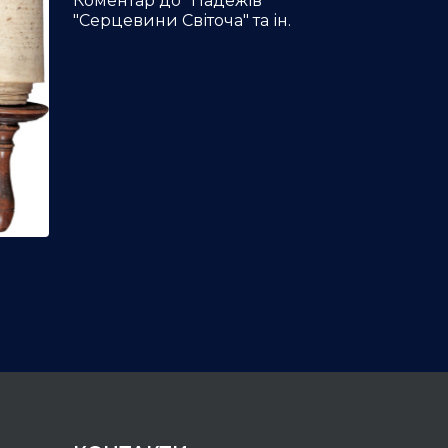
Коментар до "Падежів
"Серцевини Світоча" та ін.