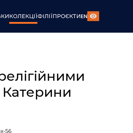
ВКИ
КОЛЕКЦІЇ
ФІЛІЇ
ПРОЄКТИ
EN
релігійними
 Катерини
х-56