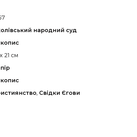
67
олівський народний суд
укопис
 x 21 см
пір
укопис
ристиянство
,
Свідки Єгови