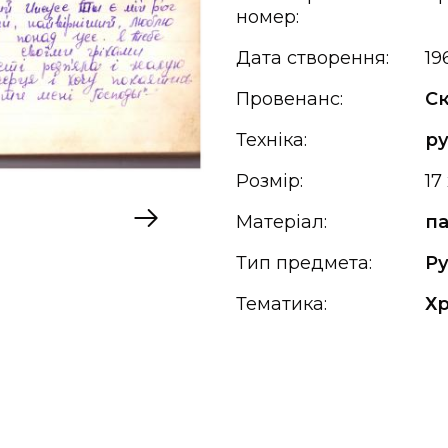
номер:
Дата створення:
19
Провенанс:
Ск
Техніка:
р
Розмір:
17
Матеріал:
па
Тип предмета:
Р
Тематика:
Х