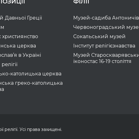
ПОЗИЦІЇ
ФІЛІЇ
ій Давньої Греції
Музей-садиба Антоничів
зм
Червоноградський муз
 християнство
Сокальський музей
нська церква
Інститут релігієзнавства
слав’я в Україні
Музей Староскварявськ
іконостас 16-19 cтоліття
 релігії
ько-католицька церква
нська греко-католицька
ва
 релігії. Усі права захищені.