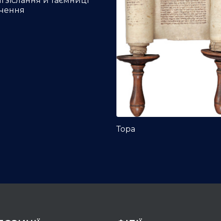
чі зіслання й таємниці
ачення
Тора