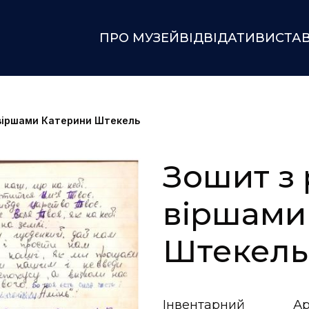
ПРО МУЗЕЙ
ВІДВІДАТИ
ВИСТА
 віршами Катерини Штекель
Зошит з 
віршами
Штекель
Інвентарний
Ар