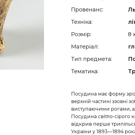
Провенанс:
Ль
Техніка:
л
Розмір:
8 
Матеріал:
г
Тип предмета:
П
Тематика:
Тр
Посудина має форму зріз
верхній частині ззовні з
виступаючими рогами, а в
Посудина світло-сірого 
відкрив перше трипільсь
України у 1893—1894 роках