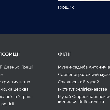
Горщик
ПОЗИЦІЇ
ФІЛІЇ
ій Давньої Греції
Музей-садиба Антоничів
зм
Червоноградський муз
 християнство
Сокальський музей
нська церква
Інститут релігієзнавства
слав’я в Україні
Музей Староскварявськ
іконостас 16-19 cтоліття
 релігії