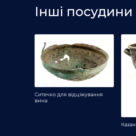
Інші посудини
Ситечко для відціжування
вина
Казан