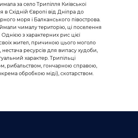
имала за село Трипілля Київської
 в Східній Європі від Дніпра до
орного моря і Балканського півострова.
ймали чималу територію, ці поселення
 Однією з характерних рис цієї
своїх жител, причиною цього моголо
 нестача ресурсів для випасу худоби,
туальний характер. Трипільці
м, рибальством, гончарною справою,
окрема обробкою міді), скотарством.