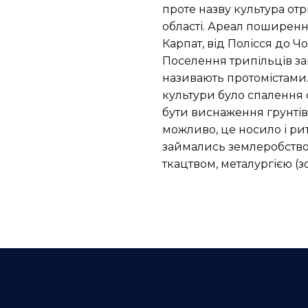
проте назву культура отр
області. Ареал поширення
Карпат, від Полісся до Ч
Поселення трипільців за
називають протомістами.
культури було спалення 
бути виснаження грунтів,
можливо, це носило і ри
займались землеробство
ткацтвом, металургією (з