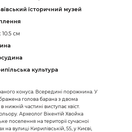
вівський історичний музей
іплення
x 10.5 см
лина
осудина
ипільська культура
аного конуса. Всередині порожнина. У
ображена голова барана з двома
 нижній частині виступає хвіст.
кольору. Археолог Вікентій Хвойка
ке поселення на території сучасної
 на вулиці Кирилівській, 55, у Києві,