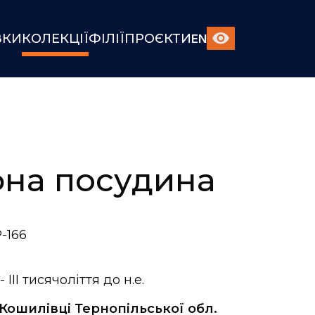
ВКИ
КОЛЕКЦІЇ
ФІЛІЇ
ПРОЄКТИ
EN
на посудина
-166
 - III тисячоліття до н.е.
 Кошилівці Тернопільської обл.