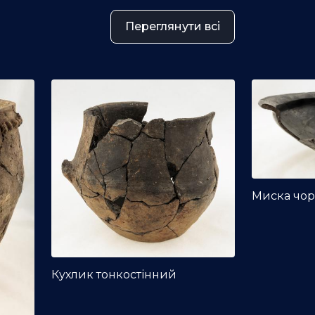
Переглянути всі
Миска чо
Кухлик тонкостінний