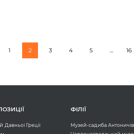
1
2
3
4
5
...
16
ПОЗИЦІЇ
ФІЛІЇ
ій Давньої Греції
Музей-садиба Антоничів