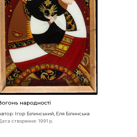
Вогонь народності
Автор: Ігор Білинський, Еля Білинська
Дата створення: 1991 р.