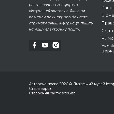
Юдаї
розташовано тут в форматі
Раннє
віртуальної виставки. Якщо ви
Вірме
помітили помилку або бажаєте
отримати більш інформації, пишіть
Право
на нашу електронну пошту.
Східні
Римс
Украї
церк
Авторські права
2026
© Львівський музей історії
Стара версія
Створення сайту: siteGist