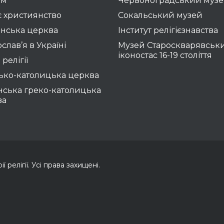
зм
Червоноградський муз
 християнство
Сокальський музей
нська церква
Інститут релігієзнавства
слав’я в Україні
Музей Староскварявськ
іконостас 16-19 cтоліття
 релігії
ько-католицька церква
нська греко-католицька
ва
 релігії. Усі права захищені.