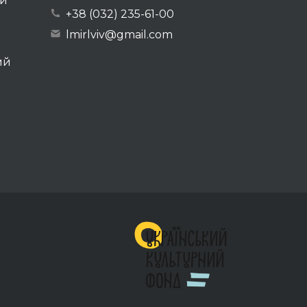
ей
+38 (032) 235-61-00
lmirlviv@gmail.com
ий