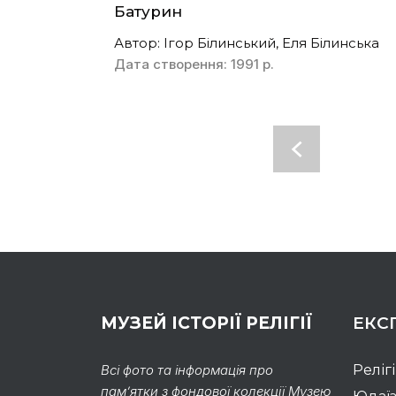
Батурин
Автор: Ігор Білинський, Еля Білинська
Дата створення: 1991 р.
МУЗЕЙ ІСТОРІЇ РЕЛІГІЇ
ЕКС
Всі фото та інформація про
Реліг
пам’ятки з фондової колекції Музею