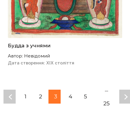
Будда з учнями
Автор: Невідомий
Дата створення: ХІХ століття
...
1
2
3
4
5
25