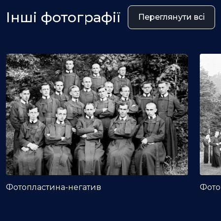
Інші фотографії
Переглянути всі
Фотопластина-негатив
Фото