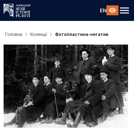
EN
Головна
Колекції
Фотопластина-негатив