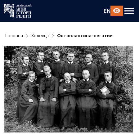
EN
Головна
Колекції
Фотопластина-негатив