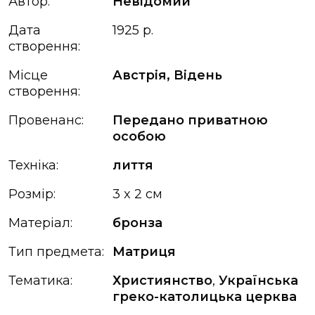
Автор:
Невідомий
Дата
1925 р.
створення:
Місце
Австрія, Відень
створення:
Провенанс:
Передано приватною
особою
Техніка:
лиття
Розмір:
3 x 2 см
Матеріал:
бронза
Тип предмета:
Матриця
Тематика:
Християнство
,
Українська
греко-католицька церква