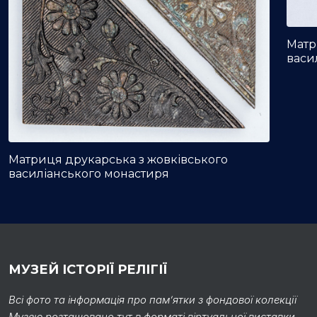
Матр
васи
Матриця друкарська з жовківського
василіанського монастиря
МУЗЕЙ ІСТОРІЇ РЕЛІГІЇ
Всі фото та інформація про пам’ятки з фондової колекції
Музею розташовано тут в форматі віртуальної виставки.