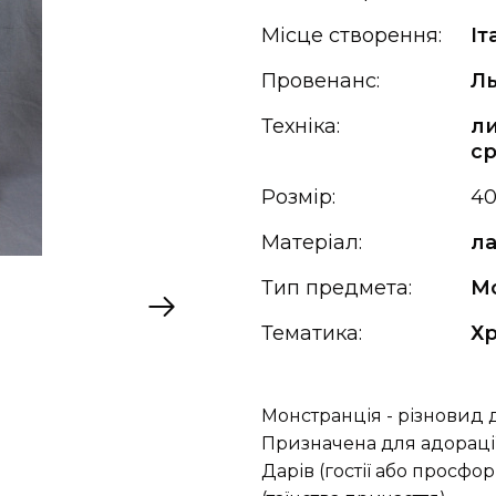
Місце створення:
Іт
Провенанс:
Ль
Техніка:
ли
ср
Розмір:
40
Матеріал:
ла
Тип предмета:
М
Тематика:
Х
Монстранція - різновид 
Призначена для адорації
Дарів (гостії або просфор