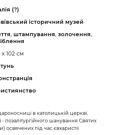
алія (?)
вівський історичний музей
ття
,
штампування
,
золочення
,
іблення
 x 102 см
тунь
онстранція
ристиянство
дароносниці в католицькій церкві.
 - позалітургійного шанування Святих
и) освячених під час євхаристії