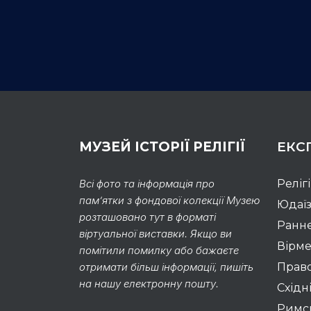
МУЗЕЙ ІСТОРІЇ РЕЛІГІЇ
ЕКС
Всі фото та інформація про
Реліг
пам’ятки з фондової колекції Музею
Юдаї
розташовано тут в форматі
Раннє
віртуальної виставки. Якщо ви
Вірме
помітили помилку або бажаєте
отримати більш інформації, пишіть
Право
на нашу електронну пошту.
Східні
Римс