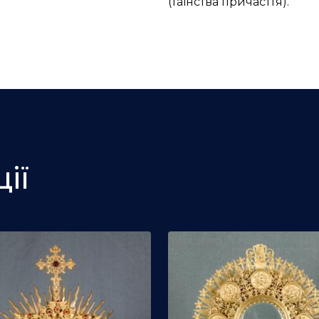
(таїнства причасття).
ії