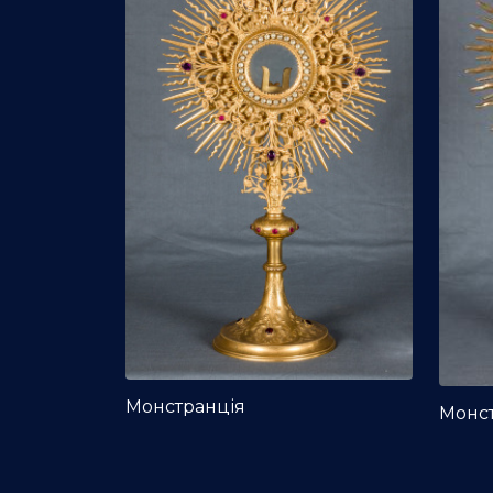
Монстранція
Монс