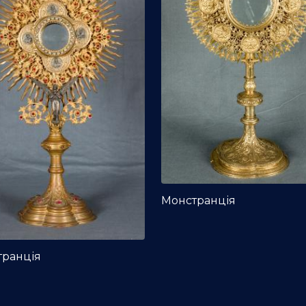
Монстранція
транція