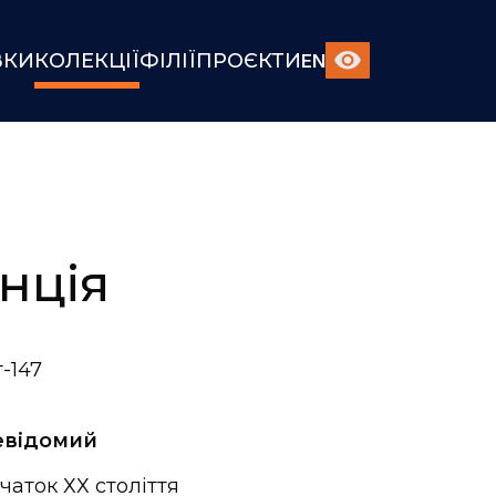
ВКИ
КОЛЕКЦІЇ
ФІЛІЇ
ПРОЄКТИ
EN
нція
-147
евідомий
чаток ХХ століття