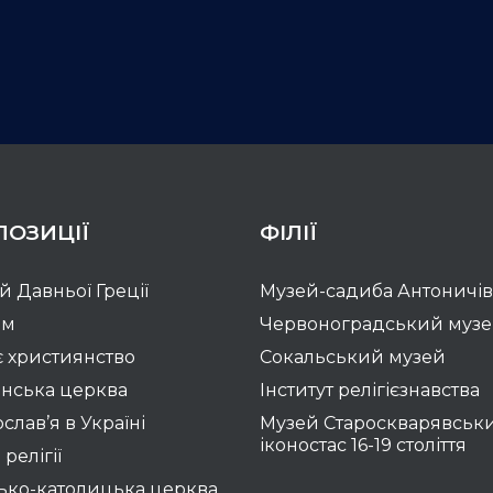
ПОЗИЦІЇ
ФІЛІЇ
ій Давньої Греції
Музей-садиба Антоничів
зм
Червоноградський муз
 християнство
Сокальський музей
нська церква
Інститут релігієзнавства
слав’я в Україні
Музей Староскварявськ
іконостас 16-19 cтоліття
 релігії
ько-католицька церква