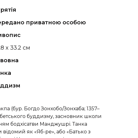
рятія
ередано приватною особою
ивопис
.8 x 33.2 см
авовна
анка
уддизм
па (бур. Богдо Зонхобо/Зонхаба; 1357–
тибетського буддизму, засновник школи
нням бодхісатви Манджушрі. Танка
 відомий як «Яб-ре», або «Батько з