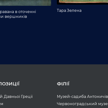
Тара Зелена
авана в оточенні
ми вершників
ПОЗИЦІЇ
ФІЛІЇ
ій Давньої Греції
Музей-садиба Антоничів
зм
Червоноградський муз