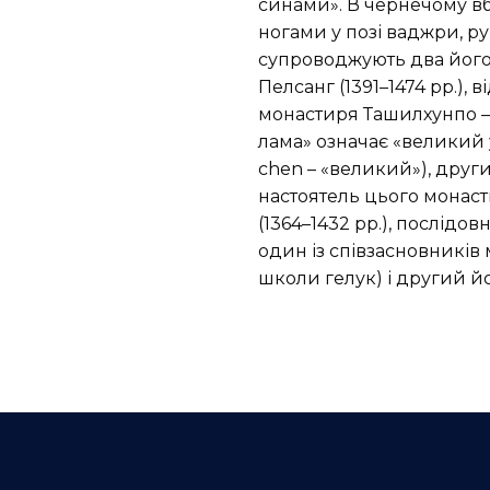
синами». В чернечому в
ногами у позі ваджри, ру
супроводжують два його 
Пелсанг (1391–1474 рр.),
монастиря Ташилхунпо –
лама» означає «великий у
chen – «великий»), други
настоятель цього монаст
(1364–1432 рр.), послідов
один із співзасновникі
школи гелук) і другий йо