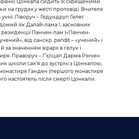
бранні Цонкапа сидить зі схрещеними
ки на грудях у жесті проповіді. Вчителя
учні. Ліворуч – Гедундруп Гелег
 відомий як Далай-лама I, засновник
 резиденції Панчен-лам («Панчен-
чений», від санскр. pandit – «учений» і
й за значенням ієрарх в гелук і
иря. Праворуч – Г’єлцап Дарма Рінчен
ник школи сак’я до зустрічі з Цонкапою,
в монастиря Ганден (першого монастиря
го настоятель після смерті Цонкапи.