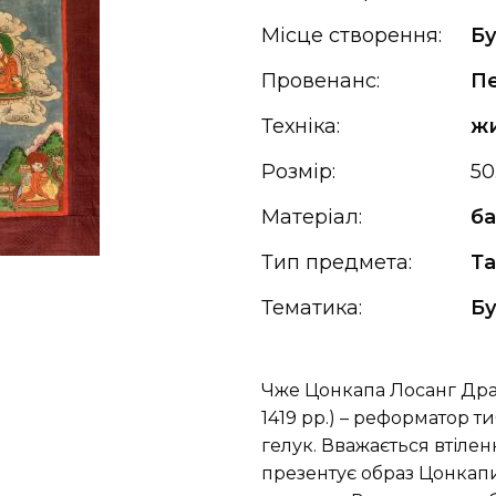
Місце створення:
Бу
Провенанс:
П
Техніка:
ж
Розмір:
50
Матеріал:
б
Тип предмета:
Т
Тематика:
Б
Чже Цонкапа Лосанг Драк
1419 рр.) – реформатор 
гелук. Вважається втіле
презентує образ Цонкапи