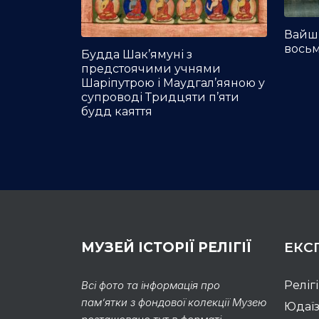
Вайшр
вось
Будда Шак’ямуні з
предстоячими учнями
Шаріпутрою і Маудгал’яяною у
супроводі Тридцяти п’яти
будд каяття
МУЗЕЙ ІСТОРІЇ РЕЛІГІЇ
ЕКС
Всі фото та інформація про
Реліг
пам’ятки з фондової колекції Музею
Юдаї