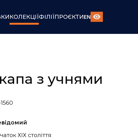
ВКИ
КОЛЕКЦІЇ
ФІЛІЇ
ПРОЄКТИ
EN
капа з учнями
1560
евідомий
чаток ХІХ століття