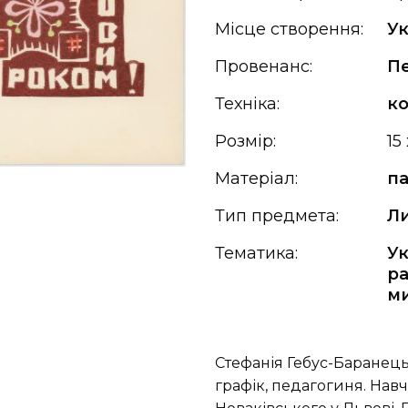
Місце створення:
Ук
Провенанс:
П
Техніка:
ко
Розмір:
15
Матеріал:
па
Тип предмета:
Ли
Тематика:
Ук
ра
м
Стефанія Гебус-Баранецьк
графік, педагогиня. Навч