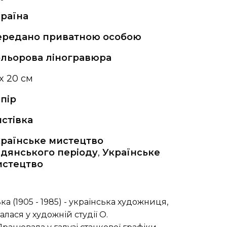
раїна
ередано приватною особою
льорова ліногравюра
 x 20 см
пір
стівка
раїнське мистецтво
дянського періоду
,
Українське
истецтво
а (1905 - 1985) - українська художниця,
алася у художній студії О.