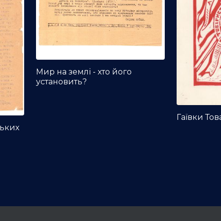
Мир на землі - хто його
установить?
Гаївки То
ських