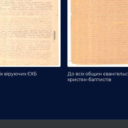
іх віруючих ЄХБ
До всіх общин євангель
христян-баптистів