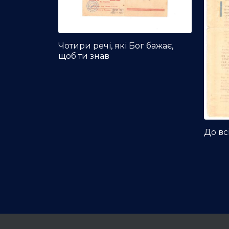
Чотири речі, які Бог бажає,
щоб ти знав
До вс