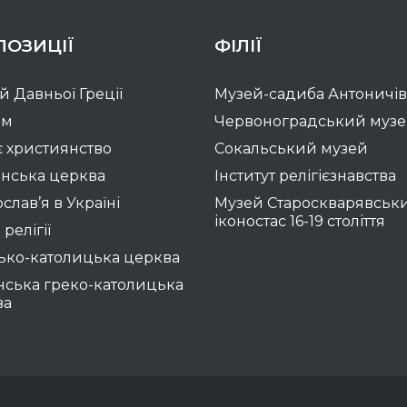
ПОЗИЦІЇ
ФІЛІЇ
ій Давньої Греції
Музей-садиба Антоничів
зм
Червоноградський муз
 християнство
Сокальський музей
нська церква
Інститут релігієзнавства
слав’я в Україні
Музей Староскварявськ
іконостас 16-19 cтоліття
 релігії
ько-католицька церква
нська греко-католицька
ва