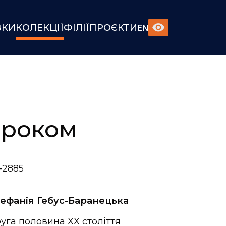
ВКИ
КОЛЕКЦІЇ
ФІЛІЇ
ПРОЄКТИ
EN
 роком
-2885
ефанія Гебус-Баранецька
уга половина ХХ століття