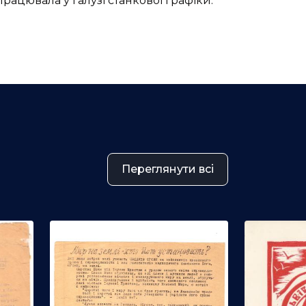
Працювала у галузі станкової графіки.
Переглянути всі