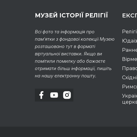
МУЗЕЙ ІСТОРІЇ РЕЛІГІЇ
ЕКС
Всі фото та інформація про
Реліг
пам’ятки з фондової колекції Музею
Юдаї
розташовано тут в форматі
Раннє
віртуальної виставки. Якщо ви
Вірме
помітили помилку або бажаєте
отримати більш інформації, пишіть
Право
на нашу електронну пошту.
Східні
Римс
Украї
церк