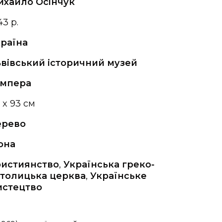
хайло Осінчук
43 р.
раїна
вівський історичний музей
емпера
1 x 93 см
ерево
она
ристиянство
,
Українська греко-
толицька церква
,
Українське
истецтво