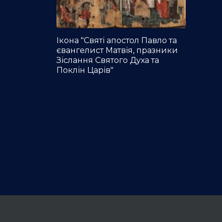
Ікона "Святі апостол Павло та
євангелист Матвія, празники
Зіслання Святого Духа та
Поклін Царів"