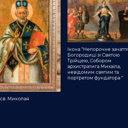
Ікона "Непорочне зачатт
Богородиці зі Святою
Трійцею, Собором
архистратига Михаїла,
невідомим святим та
портретом фундатора "
 св. Миколая