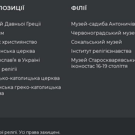
ПОЗИЦІЇ
ФІЛІЇ
ій Давньої Греції
Музей-садиба Антоничів
зм
Червоноградський муз
 християнство
Сокальський музей
нська церква
Інститут релігієзнавства
слав’я в Україні
Музей Староскварявськ
іконостас 16-19 cтоліття
 релігії
ько-католицька церква
нська греко-католицька
ва
 релігії. Усі права захищені.