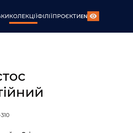
ВКИ
КОЛЕКЦІЇ
ФІЛІЇ
ПРОЄКТИ
EN
стос
тійний
310