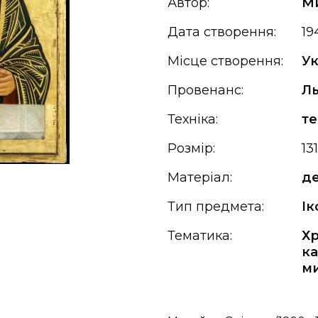
Автор:
Ми
Дата створення:
19
Місце створення:
Ук
Провенанс:
Ль
Техніка:
т
Розмір:
13
Матеріал:
д
Тип предмета:
Ік
Тематика:
Х
ка
м