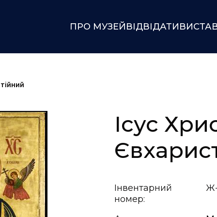
ПРО МУЗЕЙ
ВІДВІДАТИ
ВИСТА
стійний
Ісус Хри
Євхарис
Інвентарний
Ж-
номер: