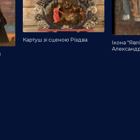
Картуш зі сценою Різдва
Ікона "Явл
Александр
я