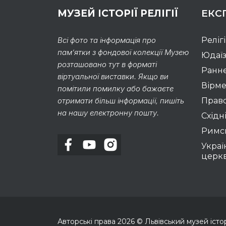
МУЗЕЙ ІСТОРІЇ РЕЛІГІЇ
ЕКС
Всі фото та інформація про
Реліг
пам’ятки з фондової колекції Музею
Юдаї
розташовано тут в форматі
Раннє
віртуальної виставки. Якщо ви
Вірме
помітили помилку або бажаєте
отримати більш інформації, пишіть
Право
на нашу електронну пошту.
Східні
Римс
Украї
церк
Авторські права
2026
© Львівський музей історії