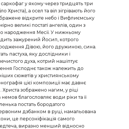
є саркофаг у якому через тридцять три
о Христа), а осел та віл зігрівають його
ображене відкрите небо і Вифлиємську
вмірно великі постаті ангелів, один з
ро народження Месії. У нижньому
сидить зажурений Йосип, котрого
ародження Дівою, його дружиною, сина.
ть пастуха, яку дослідники і
нечистого духа, котрий нашіптує
щення Господнє також належить до
ніших сюжетів у християнському
онографія цієї композиції має давнє
 Христа зображено нагим, у ріці
 немов благословляє води ріки та її
ленька постать бородатого
червоним дзбанком в руці, намальована
кони, це персоніфікація самого
редтеча, виразно менший відносно