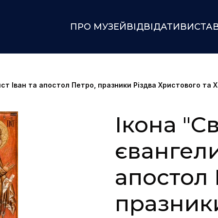
ПРО МУЗЕЙ
ВІДВІДАТИ
ВИСТА
ист Іван та апостол Петро, празники Різдва Христового та
Ікона "Св
євангели
апостол 
празники