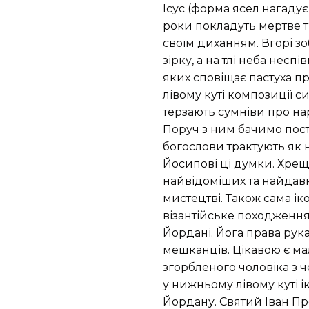
Ісус (форма ясел нагаду
роки покладуть мертве тіл
своїм диханням. Вгорі з
зірку, а на тлі неба неспі
яких сповіщає пастуха п
лівому куті композиції 
терзають сумніви про н
Поруч з ним бачимо поста
богослови трактують як 
Йосипові ці думки. Хре
найвідоміших та найдав
мистецтві. Також сама ік
візантійське походження.
Йордані. Йога права рука
мешканців. Цікавою є ма
згорбленого чоловіка з 
у нижньому лівому куті і
Йордану. Святий Іван П