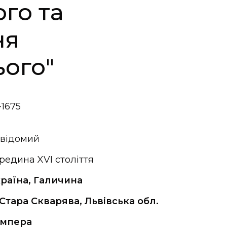
го та
ня
ього"
1675
відомий
редина XVI століття
раїна, Галичина
 Стара Скварява, Львівська обл.
емпера