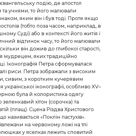
 євангельську подію, де апостол
м та учнями, то його малювали
аком, яким він і був тоді. Проте якщо
остолів (тобто поза часом, наприклад, в
ному Суді) або в контексті його житія і
ичний відтинок часу, то його малювали
кільки він дожив до глибокої старості,
ся мудрецем, яких традиційно
ці. Іконографія Петра сформувалася
сталі риси. Петра зображали з високим
ми, сивим, з коротким кучерявим
 української іконографії, особливо XV‒
ктерною була й колористика одягу
 зеленкавий хітон (сорочка) та
тій (плащ). Сцена Різдва Христового
 що називається «Поклін пастухів».
івлежачи на червоному ложі на тлі
пелюшках у яселках лежить сповитий