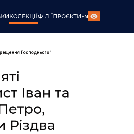
ВКИ
КОЛЕКЦІЇ
ФІЛІЇ
ПРОЄКТИ
EN
 Хрещення Господнього"
яті
ст Іван та
Петро,
 Різдва