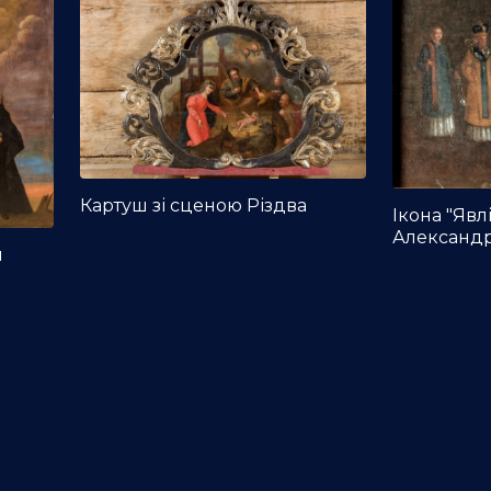
Картуш зі сценою Різдва
Ікона "Явл
Александр
я