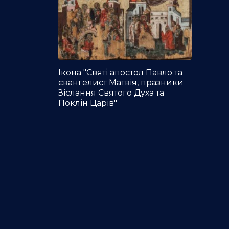
Ікона "Святі апостол Павло та
євангелист Матвія, празники
Зіслання Святого Духа та
Поклін Царів"