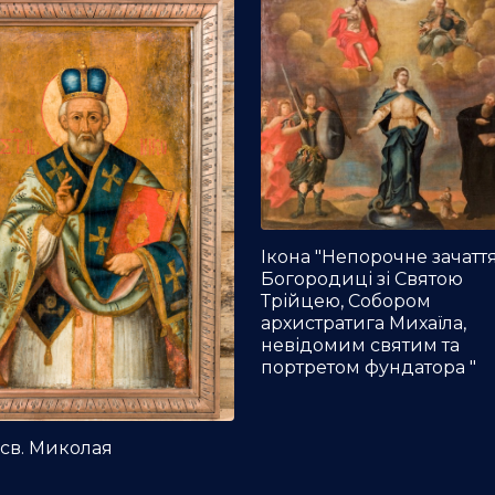
Ікона "Непорочне зачатт
Богородиці зі Святою
Трійцею, Собором
архистратига Михаїла,
невідомим святим та
портретом фундатора "
 св. Миколая