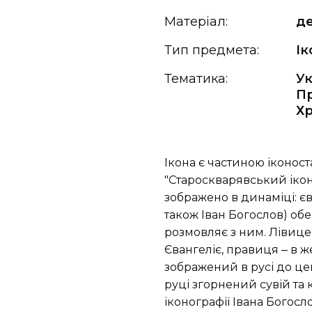
Матеріал:
д
Тип предмета:
Ік
Тематика:
Ук
Пр
Х
Ікона є частиною іконост
"Староскварявський іконос
зображено в динаміці: єв
також Іван Богослов) об
розмовляє з ним. Лівице
Євангеліє, правиця ‒ в ж
зображений в русі до цен
руці згорнений сувій та 
іконографії Івана Богосл