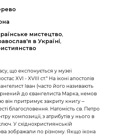
ерево
она
раїнське мистецтво
,
авослав'я в Україні
,
ристиянство
асу, що експонується у музеї
тас XVI - XVIII ст." На іконі апостолів
ангелист Іван (часто його називають
ернений до євангелиста Марка, немов
ю він притримує закриту книгу ‒
есті благословення. Натомість св. Петро
тру композиції, з атрибутів у нього в
ключ. У східнохристиянській
ова зображали по різному. Якщо ікона