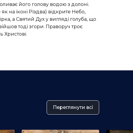
а поливає його голову водою з долоні.
як на іконі Різдва) відкрите Небо,
ірка, а Святий Дух у вигляді голуба, що
зійшов тоді згори. Праворуч троє
ь Христові.
Переглянути всі