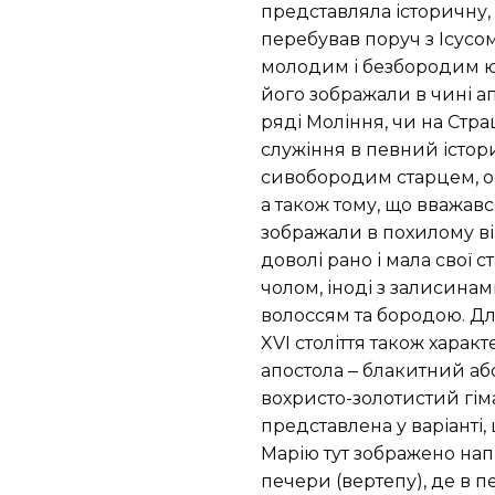
представляла історичну,
перебував поруч з Ісусо
молодим і безбородим юн
його зображали в чині ап
ряді Моління, чи на Страш
служіння в певний істор
сивобородим старцем, ос
а також тому, що вважав
зображали в похилому ві
доволі рано і мала свої 
чолом, іноді з залисина
волоссям та бородою. Для
XVI століття також хара
апостола ‒ блакитний або
вохристо-золотистий гіма
представлена у варіанті,
Марію тут зображено нап
печери (вертепу), де в 