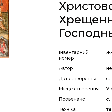
Христово
Хрещен
Господн
Інвентарний
Ж-
номер:
Автор:
не
Дата створення:
се
Місце створення:
Ук
Провенанс:
с.
Техніка:
т