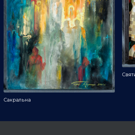
Свят
Сакральна