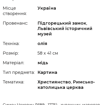
Місце
Україна
створення:
Провенанс:
Підгорецький замок
,
Львівський історичний
музей
Техніка:
олія
Розмір:
58 x 41 см
Матеріал:
мідь
Тип предмета:
Картина
Тематика:
Християнство
,
Римсько-
католицька церква
Симон Чехович (1689 - 1775) - художник, малював