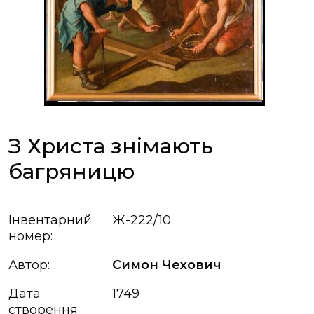
З Христа знімають
багряницю
Інвентарний
Ж-222/10
номер:
Автор:
Симон Чехович
Дата
1749
створення: