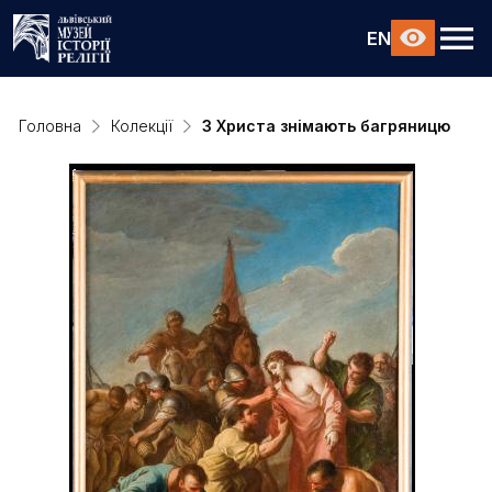
EN
Головна
Колекції
З Христа знімають багряницю