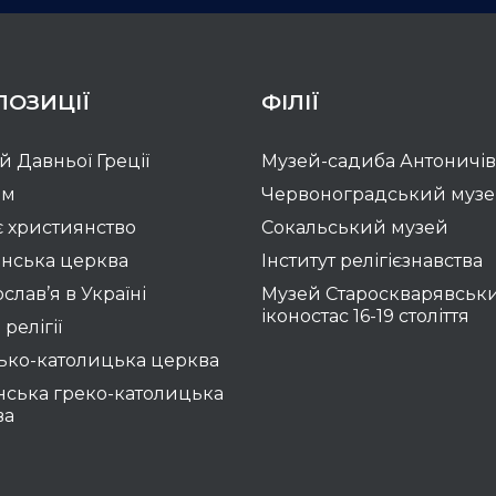
ПОЗИЦІЇ
ФІЛІЇ
ій Давньої Греції
Музей-садиба Антоничів
зм
Червоноградський муз
 християнство
Сокальський музей
нська церква
Інститут релігієзнавства
слав’я в Україні
Музей Староскварявськ
іконостас 16-19 cтоліття
 релігії
ько-католицька церква
нська греко-католицька
ва