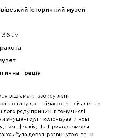
вівський історичний музей
x 3.6 см
ракота
мулет
тична Греція
оря відламані і заокруглені.
кого типу доволі часто зустрічались у
цілого ряду причин, в тому числі
и змушені були колонізувати нові
зія, Самофракія, Пн. Причорномор’я.
 також була доволі розвинутою, вони