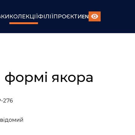
ВКИ
КОЛЕКЦІЇ
ФІЛІЇ
ПРОЄКТИ
EN
 формі якора
-276
відомий