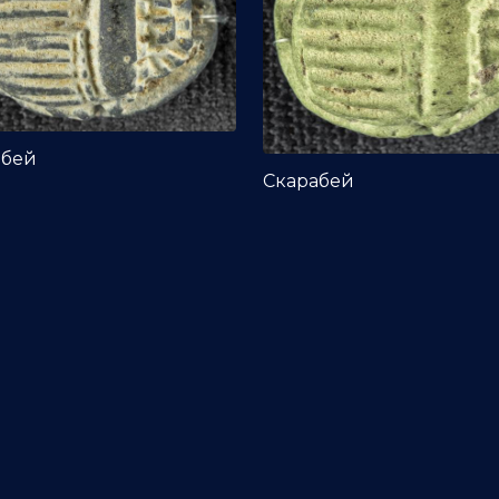
абей
Скарабей