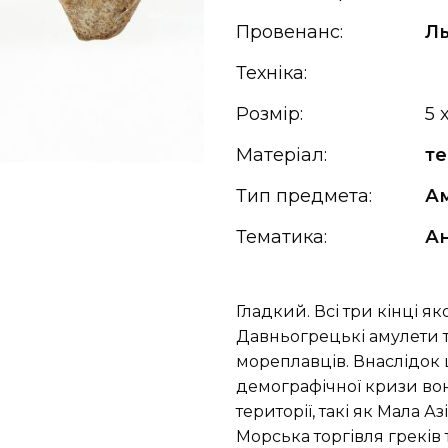
Провенанс:
Ль
Техніка:
Розмір:
5 
Матеріал:
те
Тип предмета:
А
Тематика:
Ан
Гладкий. Всі три кінці як
Давньогрецькі амулети та
мореплавців. Внаслідок 
демографічної кризи вон
території, такі як Мала А
Морська торгівля греків