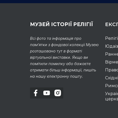
МУЗЕЙ ІСТОРІЇ РЕЛІГІЇ
ЕКС
Всі фото та інформація про
Реліг
пам’ятки з фондової колекції Музею
Юдаї
розташовано тут в форматі
Раннє
віртуальної виставки. Якщо ви
Вірме
помітили помилку або бажаєте
отримати більш інформації, пишіть
Право
на нашу електронну пошту.
Східні
Римс
Украї
церк