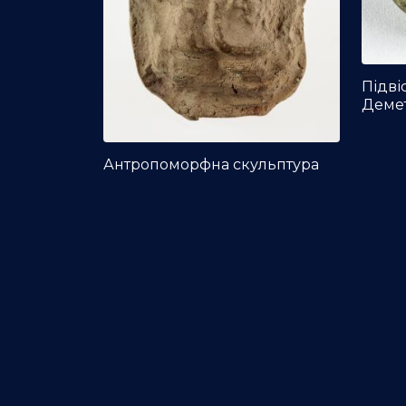
Підві
Деме
Антропоморфна скульптура