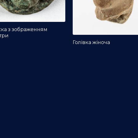
ска з зображенням
три
Голівка жіноча