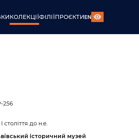
ВКИ
КОЛЕКЦІЇ
ФІЛІЇ
ПРОЄКТИ
EN
-256
- І cтоліття до н.е.
вівський історичний музей