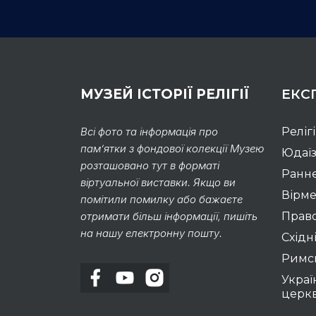
МУЗЕЙ ІСТОРІЇ РЕЛІГІЇ
ЕКС
Всі фото та інформація про
Реліг
пам’ятки з фондової колекції Музею
Юдаї
розташовано тут в форматі
Раннє
віртуальної виставки. Якщо ви
Вірме
помітили помилку або бажаєте
отримати більш інформації, пишіть
Право
на нашу електронну пошту.
Східні
Римс
Украї
церк