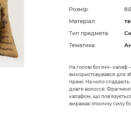
Розмір:
8.
Матеріал:
те
Тип предмета:
С
Тематика:
Ан
На голові богині– калаф
використовувався для зби
пряжі. На чоло спадають
довге волосся. Фрагмент 
калафом, що пов’язується 
виражає хтонічну силу бо