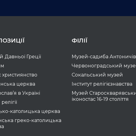
ПОЗИЦІЇ
ФІЛІЇ
ій Давньої Греції
Музей-садиба Антоничів
зм
Червоноградський муз
 християнство
Сокальський музей
нська церква
Інститут релігієзнавства
слав’я в Україні
Музей Староскварявськ
іконостас 16-19 cтоліття
 релігії
ько-католицька церква
нська греко-католицька
ва