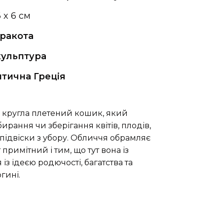
6 x 6 см
ракота
кульптура
тична Греція
 – кругла плетений кошик, який
рання чи зберігання квітів, плодів,
 підвіски з убору. Обличчя обрамляє
примітний і тим, що тут вона із
із ідеєю родючості, багатства та
гині.