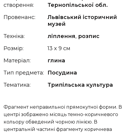
створення:
Тернопільської обл.
Провенанс:
Львівський історичний
музей
Техніка:
ліплення
,
розпис
Розмір:
13 x 9 см
Матеріал:
глина
Тип предмета:
Посудина
Тематика:
Трипільська культура
Фрагмент неправильної прямокутної форми. В
центрі зображено місяць темно-коричневого
кольору обведений чорною лінією. В
центральній частині фрагменту коричнева