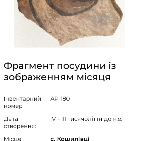
Фрагмент посудини із
зображенням місяця
Інвентарний
АР-180
номер:
Дата
IV - III тисячоліття до н.е.
створення:
Місце
с. Кошилівці