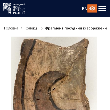
EN
Головна
Колекції
Фрагмент посудини із зображення