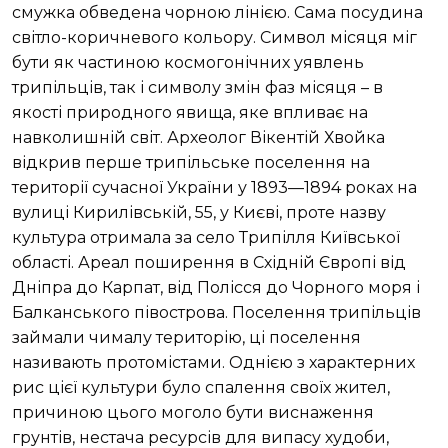
смужка обведена чорною лінією. Сама посудина
світло-коричневого кольору. Символ місяця міг
бути як частиною космогонічних уявлень
трипільців, так і символу змін фаз місяця – в
якості природного явища, яке впливає на
навколишній світ. Археолог Вікентій Хвойка
відкрив перше трипільське поселення на
території сучасної України у 1893—1894 роках на
вулиці Кирилівській, 55, у Києві, проте назву
культура отримала за село Трипілля Київської
області. Ареал поширення в Східній Європі від
Дніпра до Карпат, від Полісся до Чорного моря і
Балканського півострова. Поселення трипільців
займали чималу територію, ці поселення
називають протомістами. Однією з характерних
рис цієї культури було спалення своїх жител,
причиною цього моголо бути виснаження
грунтів, нестача ресурсів для випасу худоби,