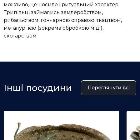
можливо, це носило і ритуальний характер.
Трипільці займались землеробством,
рибальством, гончарною справою, ткацтвом,
металургією (зокрема обробкою міді),
скотарством.
Інші посудини
Переглянути всі