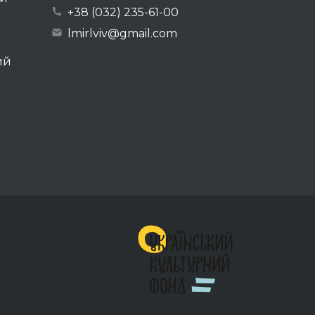
+38 (032) 235-61-00
lmirlviv@gmail.com
ий