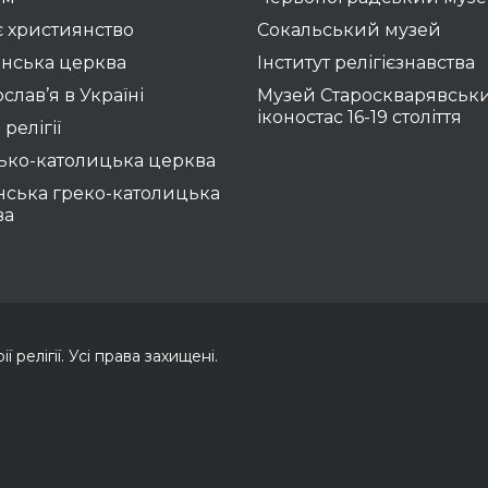
 християнство
Сокальський музей
нська церква
Інститут релігієзнавства
слав’я в Україні
Музей Староскварявськ
іконостас 16-19 cтоліття
 релігії
ько-католицька церква
нська греко-католицька
ва
 релігії. Усі права захищені.