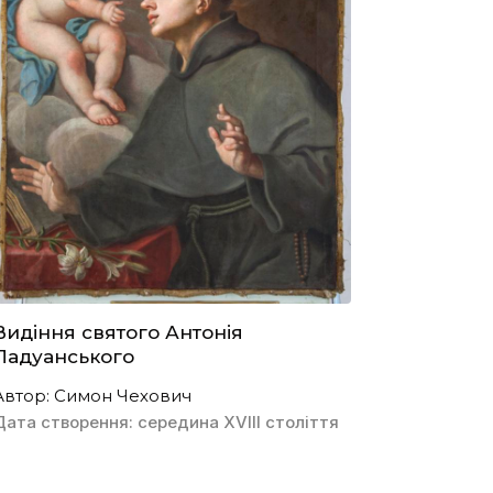
Видіння святого Антонія
Падуанського
Автор: Симон Чехович
Дата створення: середина XVIII cтоліття