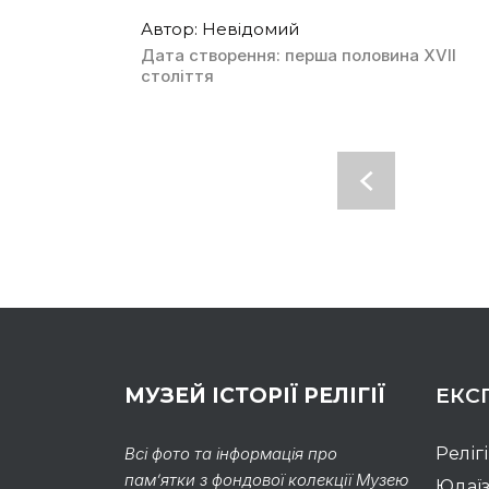
Автор: Невідомий
Дата створення: перша половина ХVІІ
століття
МУЗЕЙ ІСТОРІЇ РЕЛІГІЇ
ЕКС
Всі фото та інформація про
Реліг
пам’ятки з фондової колекції Музею
Юдаї