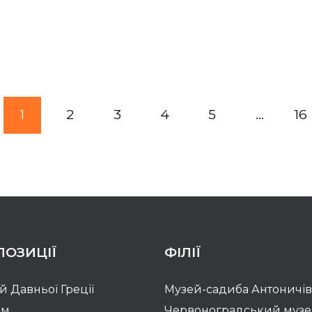
1
2
3
4
5
...
16
ПОЗИЦІЇ
ФІЛІЇ
ій Давньої Греції
Музей-садиба Антоничів
зм
Червоноградський муз