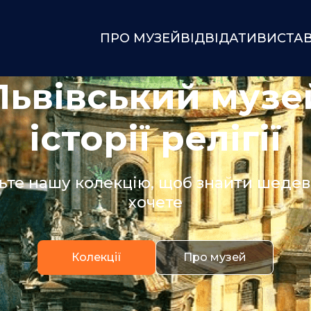
ПРО МУЗЕЙ
ВІДВІДАТИ
ВИСТА
Львівський музе
історії релігії
ьте нашу колекцію, щоб знайти шедевр
хочете
Колекції
Про музей