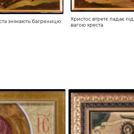
Христос втретє падає під
ста знімають багряницю
вагою хреста