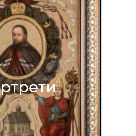
ртрети