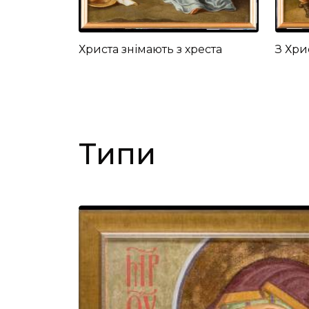
Христа знімають з хреста
З Хри
Типи