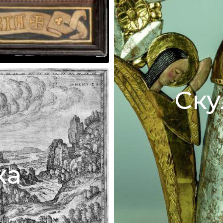
Ску
ка