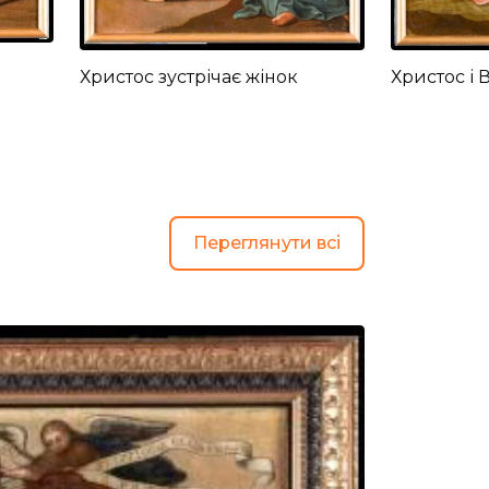
Христос зустрічає жінок
Христос і 
Переглянути всі