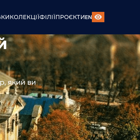
ВКИ
КОЛЕКЦІЇ
ФІЛІЇ
ПРОЄКТИ
EN
й
, який ви