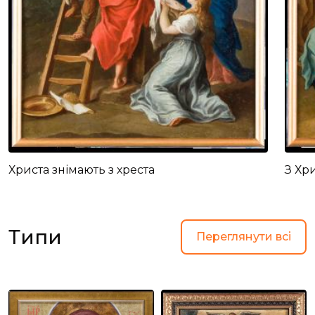
Христа знімають з хреста
З Хр
Типи
Переглянути всі