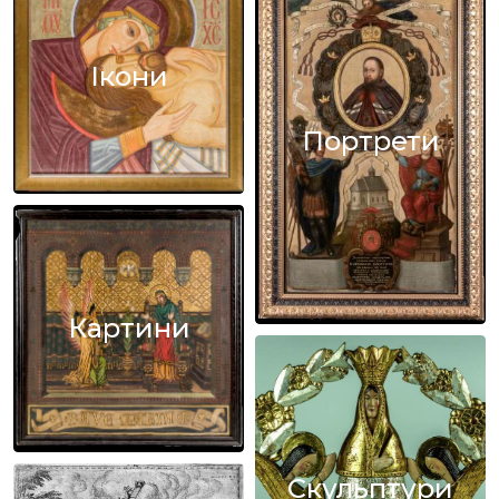
Ікони
Портрети
Картини
Скульптури