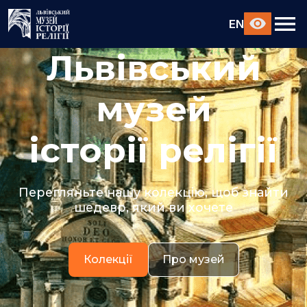
EN
Львівський
музей
історії релігії
Перегляньте нашу колекцію, щоб знайти
шедевр, який ви хочете
Колекції
Про музей