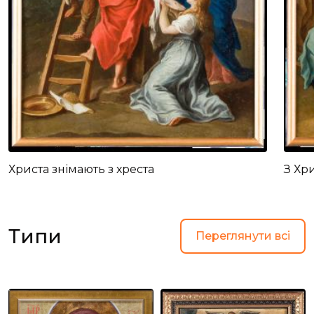
Христа знімають з хреста
З Хр
Типи
Переглянути всі