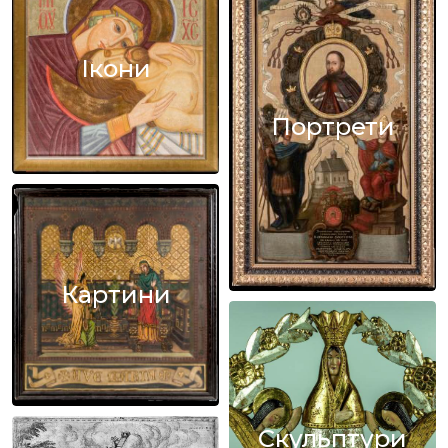
Ікони
Портрети
Картини
Скульптури