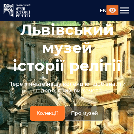
EN
Львівський
музей
історії релігії
Перегляньте нашу колекцію, щоб знайти
шедевр, який ви хочете
Колекції
Про музей