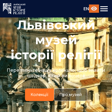
EN
Львівський
музей
історії релігії
Перегляньте нашу колекцію, щоб знайти
шедевр, який ви хочете
Колекції
Про музей