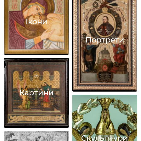
Ікони
Портрети
Картини
Скульптури