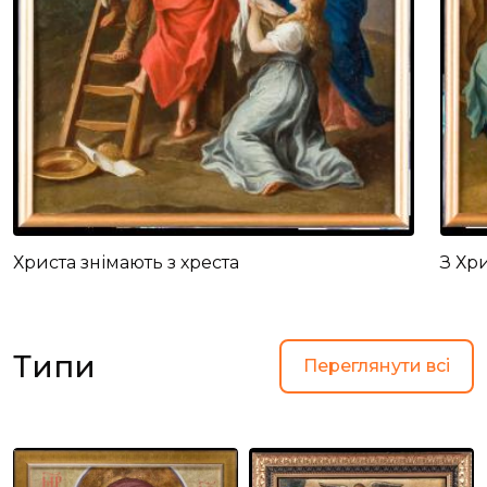
Христа знімають з хреста
З Хр
Типи
Переглянути всі