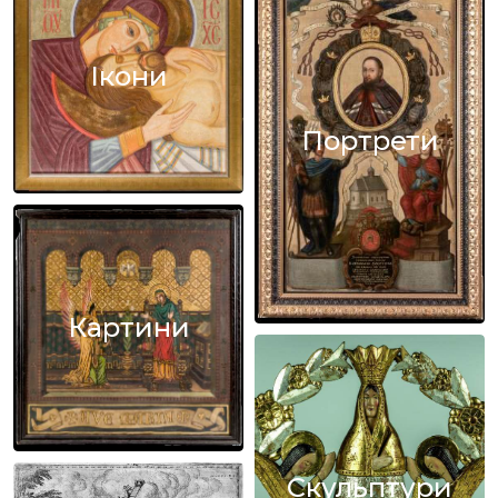
Ікони
Портрети
Картини
Скульптури