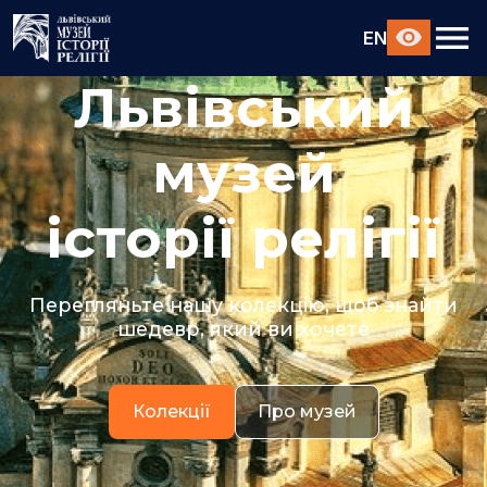
EN
Львівський
музей
історії релігії
Перегляньте нашу колекцію, щоб знайти
шедевр, який ви хочете
Колекції
Про музей