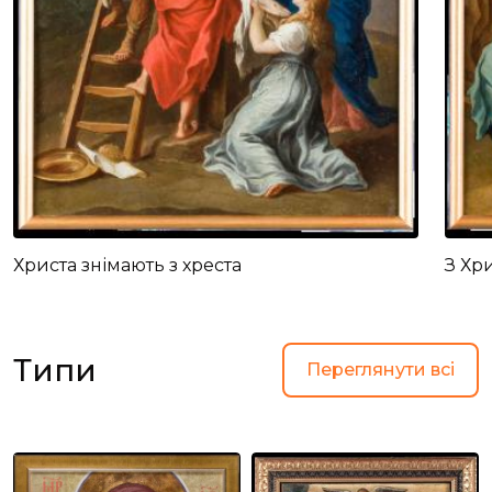
Христа знімають з хреста
З Хр
Типи
Переглянути всі