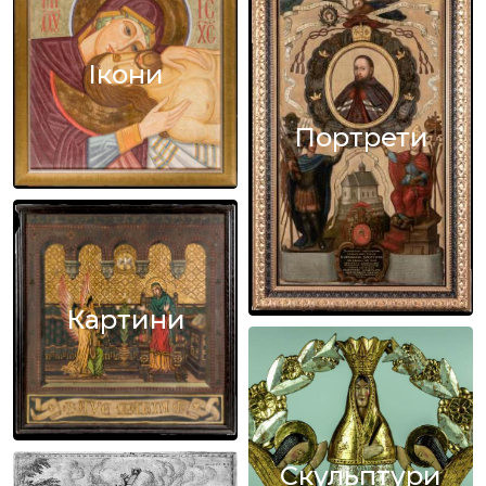
Ікони
Портрети
Картини
Скульптури