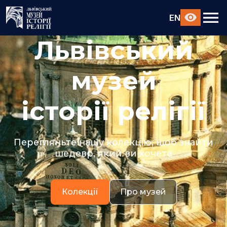
EN
Львівський
музей
історії релігії
Перегляньте нашу колекцію, щоб знайти
шедевр, який ви хочете
Колекції
Про музей