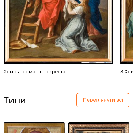
Христа знімають з хреста
З Хр
Типи
Переглянути всі