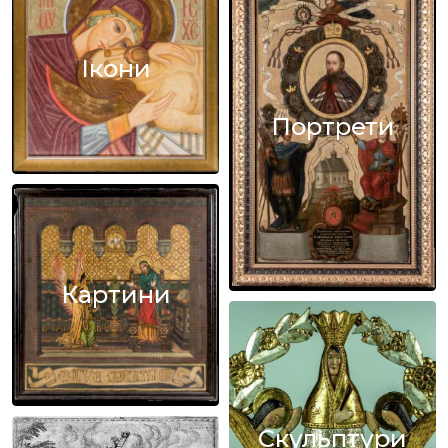
Ікони
Портрети
Картини
Скульптури