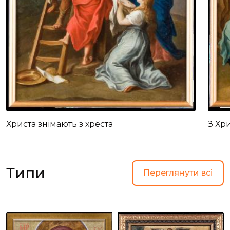
Христа знімають з хреста
З Хр
Типи
Переглянути всі