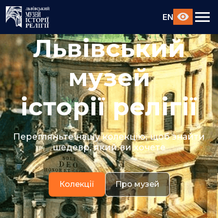
EN
Львівський
музей
історії релігії
Перегляньте нашу колекцію, щоб знайти
шедевр, який ви хочете
Колекції
Про музей