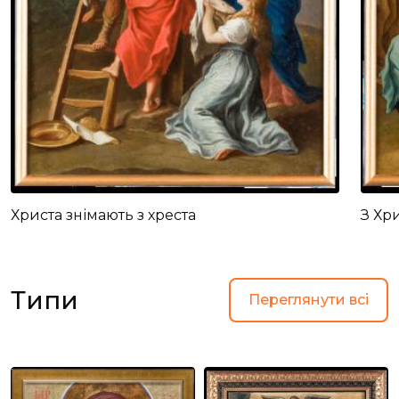
Христа знімають з хреста
З Хр
Типи
Переглянути всі