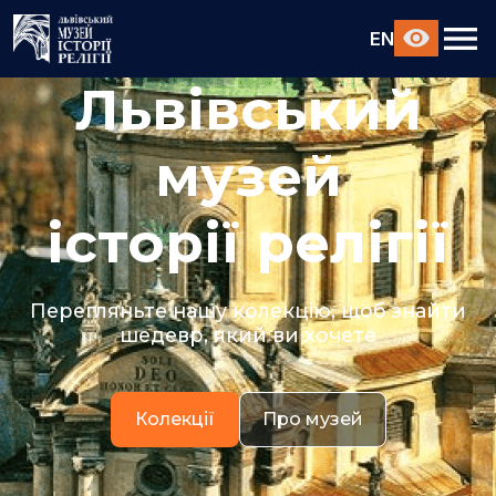
EN
Львівський
музей
історії релігії
Перегляньте нашу колекцію, щоб знайти
шедевр, який ви хочете
Колекції
Про музей