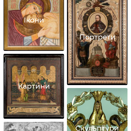
Ікони
Портрети
Картини
Скульптури