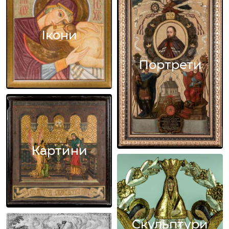
Ікони
Портрети
Картини
Скульптури