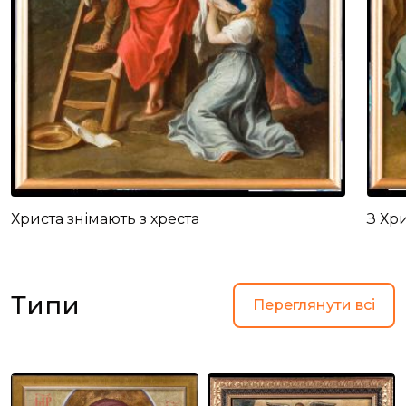
Христа знімають з хреста
З Хр
Типи
Переглянути всі