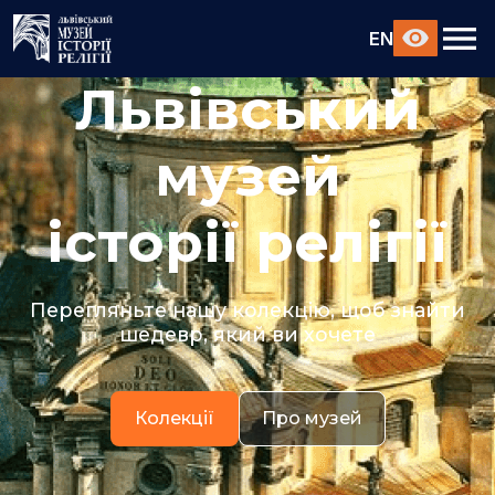
EN
Львівський
музей
історії релігії
Перегляньте нашу колекцію, щоб знайти
шедевр, який ви хочете
Колекції
Про музей