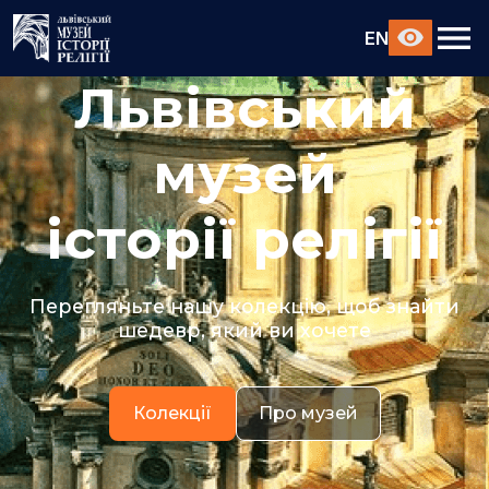
EN
Львівський
музей
історії релігії
Перегляньте нашу колекцію, щоб знайти
шедевр, який ви хочете
Колекції
Про музей