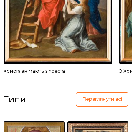
Христа знімають з хреста
З Хр
Типи
Переглянути всі