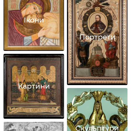
Ікони
Портрети
Картини
Скульптури