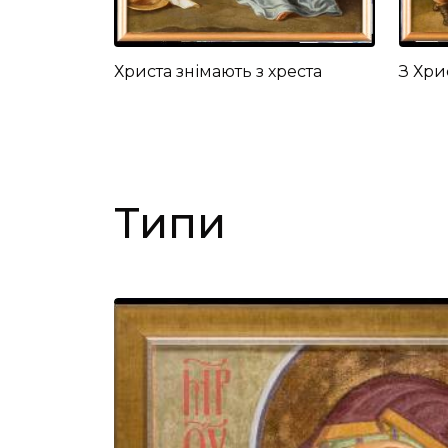
Христа знімають з хреста
З Хри
Типи