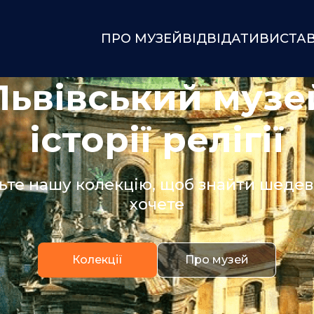
ПРО МУЗЕЙ
ВІДВІДАТИ
ВИСТА
Львівський музе
історії релігії
ьте нашу колекцію, щоб знайти шедевр
хочете
Колекції
Про музей