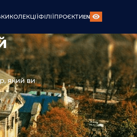
ВКИ
КОЛЕКЦІЇ
ФІЛІЇ
ПРОЄКТИ
EN
й
, який ви