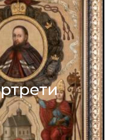
ртрети