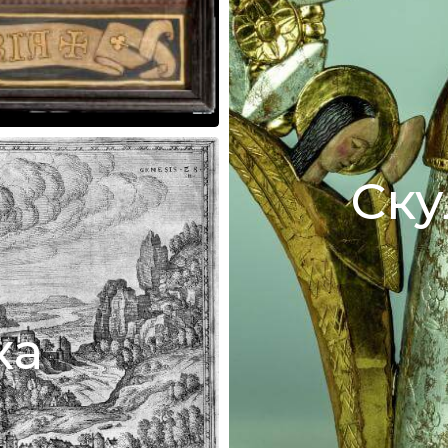
Ску
ка