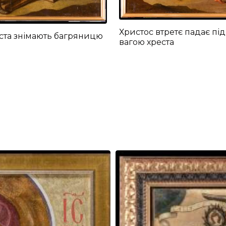
Христос втретє падає під
ста знімають багряницю
вагою хреста