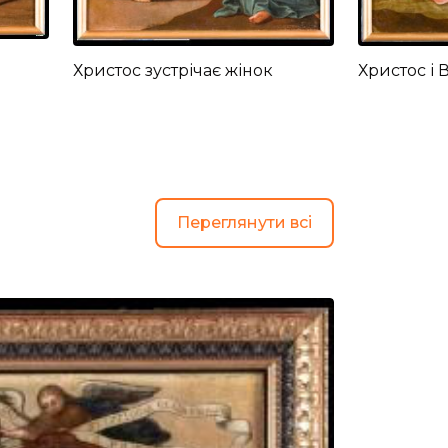
Христос зустрічає жінок
Христос і 
Переглянути всі