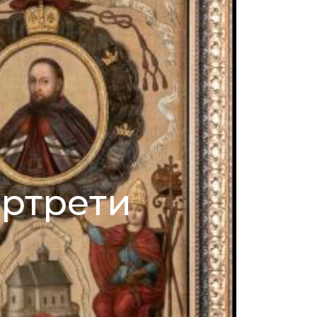
ртрети