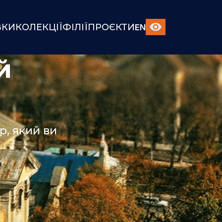
ВКИ
КОЛЕКЦІЇ
ФІЛІЇ
ПРОЄКТИ
EN
й
, який ви