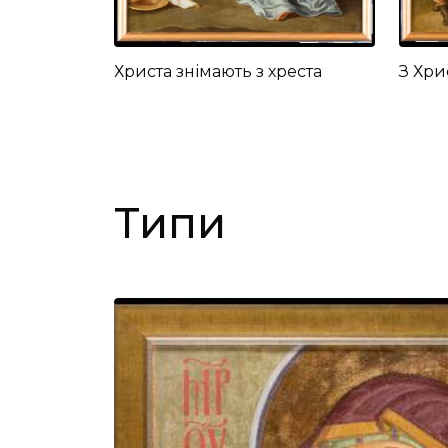
Христа знімають з хреста
З Хри
Типи