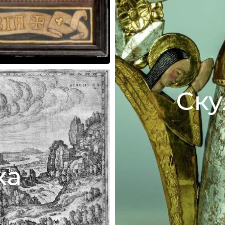
Ску
ка