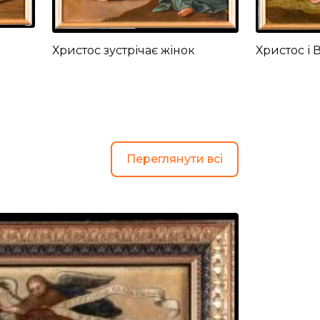
Христос зустрічає жінок
Христос і 
Переглянути всі