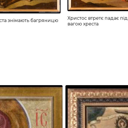
Христос втретє падає під
ста знімають багряницю
вагою хреста