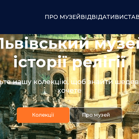
ПРО МУЗЕЙ
ВІДВІДАТИ
ВИСТА
Львівський музе
історії релігії
ьте нашу колекцію, щоб знайти шедевр
хочете
Колекції
Про музей