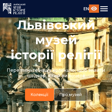
EN
Львівський
музей
історії релігії
Перегляньте нашу колекцію, щоб знайти
шедевр, який ви хочете
Колекції
Про музей