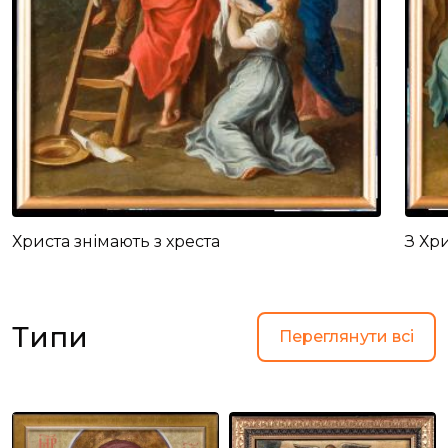
Христа знімають з хреста
З Хр
Типи
Переглянути всі