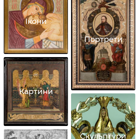
Ікони
Портрети
Картини
Скульптури