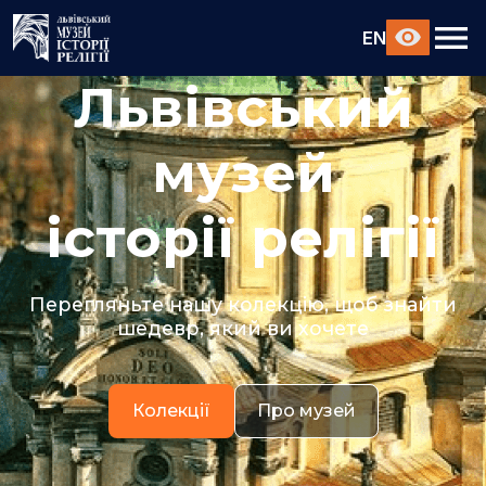
EN
Львівський
музей
історії релігії
Перегляньте нашу колекцію, щоб знайти
шедевр, який ви хочете
Колекції
Про музей