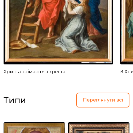
Христа знімають з хреста
З Хр
Типи
Переглянути всі