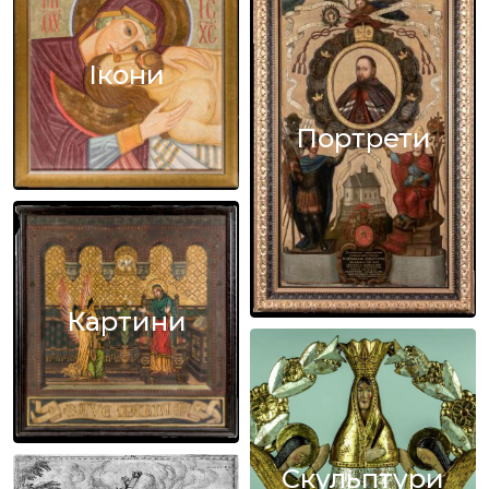
Ікони
Портрети
Картини
Скульптури