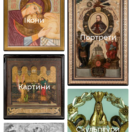
Ікони
Портрети
Картини
Скульптури