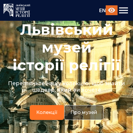
EN
Львівський
музей
історії релігії
Перегляньте нашу колекцію, щоб знайти
шедевр, який ви хочете
Колекції
Про музей