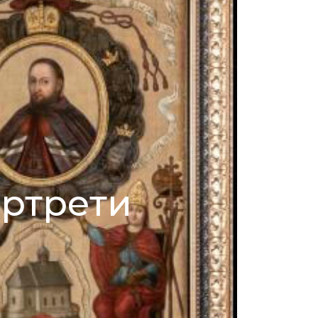
ртрети