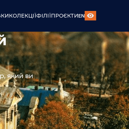
ВКИ
КОЛЕКЦІЇ
ФІЛІЇ
ПРОЄКТИ
EN
й
, який ви