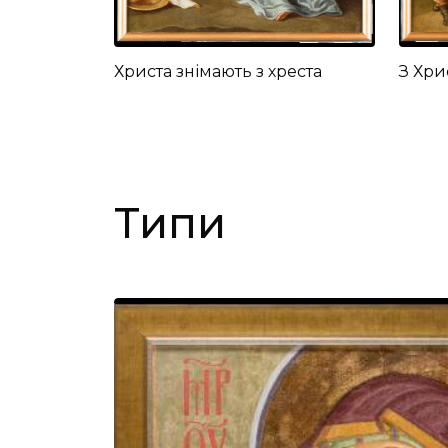
Христа знімають з хреста
З Хри
Типи