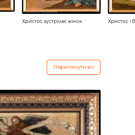
Христос зустрічає жінок
Христос і 
Переглянути всі