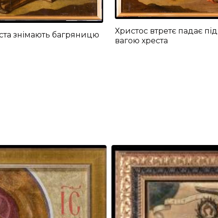
Христос втретє падає під
ста знімають багряницю
вагою хреста