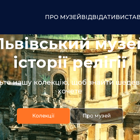
ПРО МУЗЕЙ
ВІДВІДАТИ
ВИСТА
Львівський музе
історії релігії
ьте нашу колекцію, щоб знайти шедевр
хочете
Колекції
Про музей