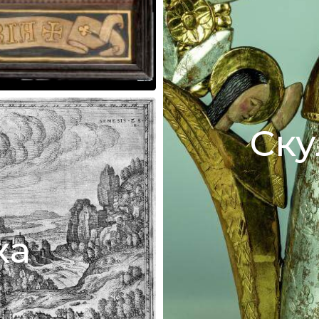
Ску
ка