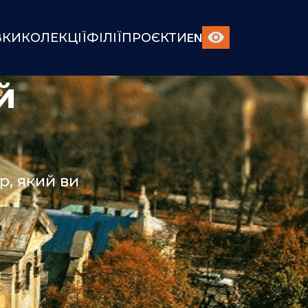
ВКИ
КОЛЕКЦІЇ
ФІЛІЇ
ПРОЄКТИ
EN
й
, який ви