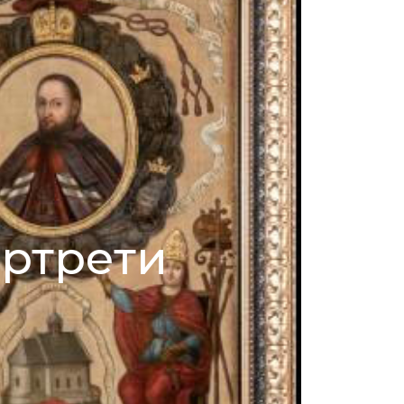
ртрети