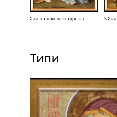
Христа знімають з хреста
З Хри
Типи