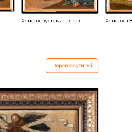
Христос зустрічає жінок
Христос і 
Переглянути всі