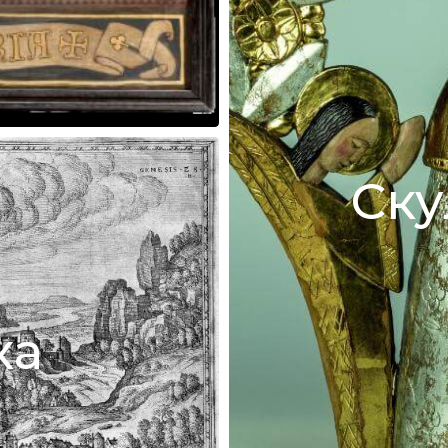
Ску
ка