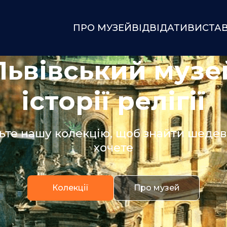
ПРО МУЗЕЙ
ВІДВІДАТИ
ВИСТА
Львівський музе
історії релігії
ьте нашу колекцію, щоб знайти шедевр
хочете
Колекції
Про музей