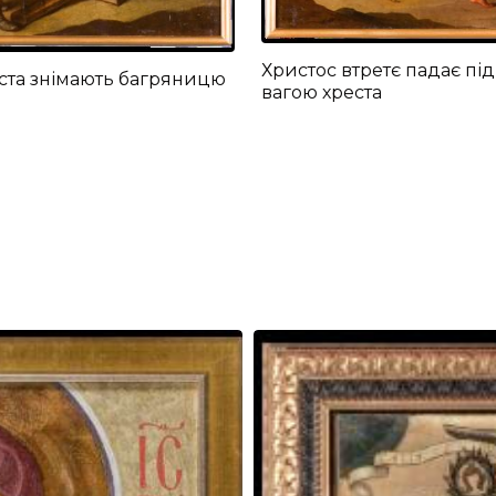
Христос втретє падає під
ста знімають багряницю
вагою хреста