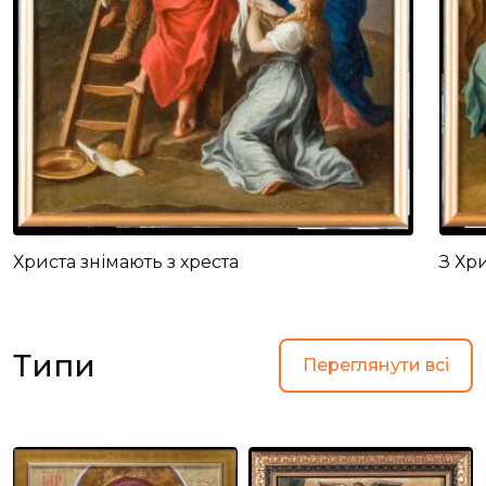
Христа знімають з хреста
З Хр
Типи
Переглянути всі