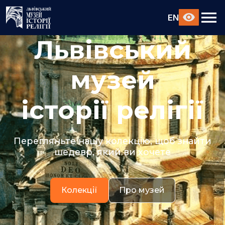
EN
Львівський
музей
історії релігії
Перегляньте нашу колекцію, щоб знайти
шедевр, який ви хочете
Колекції
Про музей