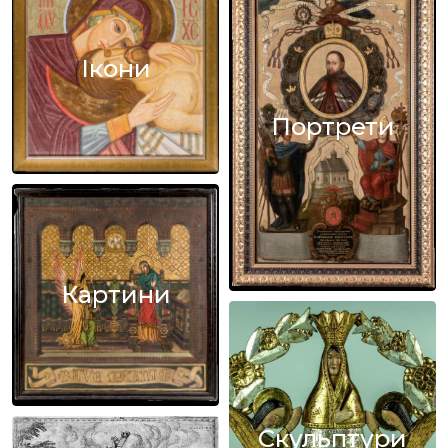
Ікони
Портрети
Картини
Скульптури