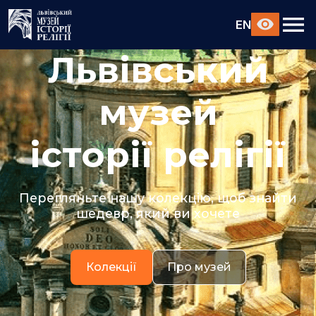
EN
Львівський
музей
історії релігії
Перегляньте нашу колекцію, щоб знайти
шедевр, який ви хочете
Колекції
Про музей