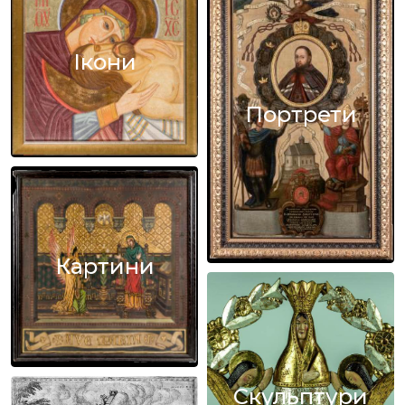
Ікони
Портрети
Картини
Скульптури