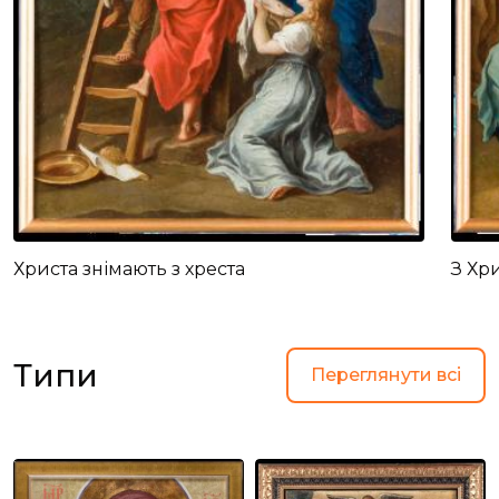
Христа знімають з хреста
З Хр
Типи
Переглянути всі