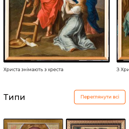
Христа знімають з хреста
З Хр
Типи
Переглянути всі