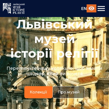
EN
Львівський
музей
історії релігії
Перегляньте нашу колекцію, щоб знайти
шедевр, який ви хочете
Колекції
Про музей