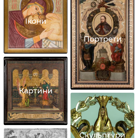
Ікони
Портрети
Картини
Скульптури